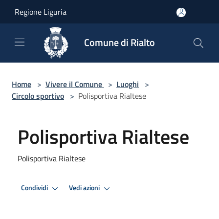
Salta al contenuto principale
Regione Liguria
Comune di Rialto
Home
>
Vivere il Comune
>
Luoghi
>
Circolo sportivo
>
Polisportiva Rialtese
Polisportiva Rialtese
Polisportiva Rialtese
Condividi
Vedi azioni