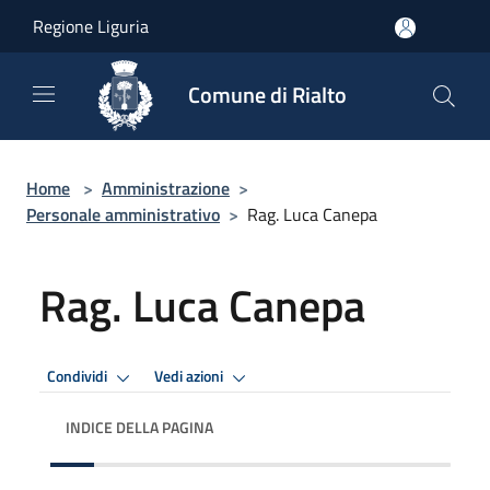
Salta al contenuto principale
Regione Liguria
Comune di Rialto
Home
>
Amministrazione
>
Personale amministrativo
>
Rag. Luca Canepa
Rag. Luca Canepa
Condividi
Vedi azioni
INDICE DELLA PAGINA