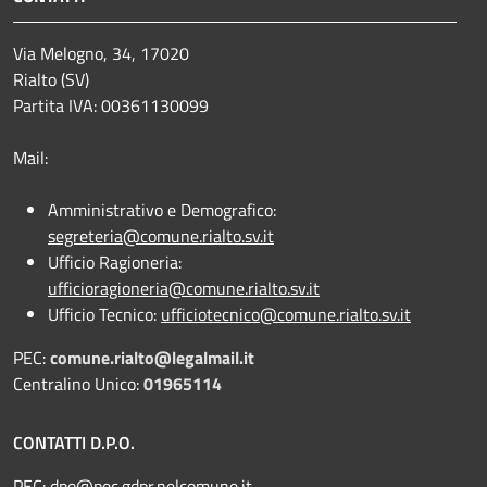
Via Melogno, 34, 17020
Rialto (SV)
Partita IVA: 00361130099
Mail:
Amministrativo e Demografico:
segreteria@comune.rialto.sv.it
Ufficio Ragioneria:
ufficioragioneria@comune.rialto.sv.it
Ufficio Tecnico:
ufficiotecnico@comune.rialto.sv.it
PEC:
comune.rialto@legalmail.it
Centralino Unico:
01965114
CONTATTI D.P.O.
PEC:
dpo@pec.gdpr.nelcomune.it