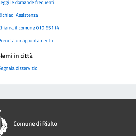
Leggi le domande frequenti
Richiedi Assistenza
Chiama il comune 019 65114
Prenota un appuntamento
lemi in città
Segnala disservizio
Comune di Rialto