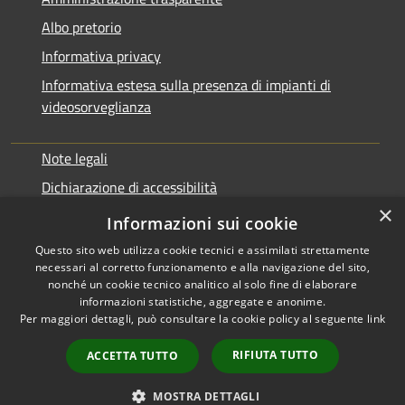
Albo pretorio
Informativa privacy
Informativa estesa sulla presenza di impianti di
videosorveglianza
Note legali
Dichiarazione di accessibilità
×
Obbiettivi di accessibilità
Informazioni sui cookie
Questo sito web utilizza cookie tecnici e assimilati strettamente
necessari al corretto funzionamento e alla navigazione del sito,
nonché un cookie tecnico analitico al solo fine di elaborare
informazioni statistiche, aggregate e anonime.
RSS
Copyright © 2026 • Comune di
Per maggiori dettagli, può consultare la cookie policy al seguente
link
Accessibilità
Rialto • Powered by
Privacy
Municipium
Accesso
•
RIFIUTA TUTTO
ACCETTA TUTTO
Cookie
redazione
Mappa del sito
MOSTRA DETTAGLI