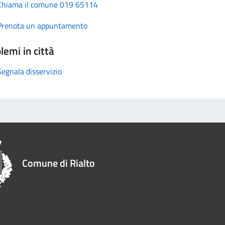
Chiama il comune 019 65114
Prenota un appuntamento
lemi in città
Segnala disservizio
Comune di Rialto