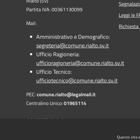
Rialto (SV)
Segnalazi
Partita IVA: 00361130099
Leggi le 
Mail:
Richiesta
Amministrativo e Demografico:
segreteria@comune.rialto.sv.it
Ufficio Ragioneria:
ufficioragioneria@comune.rialto.sv.it
Ufficio Tecnico:
ufficiotecnico@comune.rialto.sv.it
PEC:
comune.rialto@legalmail.it
Centralino Unico:
01965114
CONTATTI D.P.O.
PEC:
dpo@pec.gdpr.nelcomune.it
Questo sito 