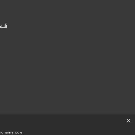
a di
×
nzionamento e